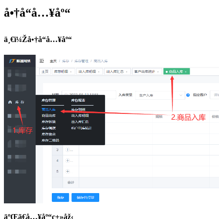
å•†å“å…¥åº“
ä¸€ï¼Žå•†å“å…¥åº“
äºŒã€
å…¥åº“ç±»åž‹