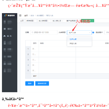
ç›´æŽ¥ç”Ÿæˆå…¥åº“è®°å½•ï¼Œæ— éœ€æ‰«ç å…¥åº
ä¸‰ã€
ä»“åº“
è‹¥æ›´æ”¹ä»“åº“,å¯¹åº”å•†å“çš„é¦–é€‰ä»“åº“ä¹Ÿä¼šæ›