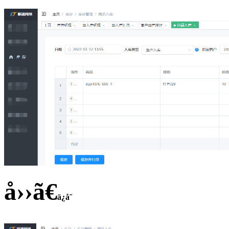
å››ã€
ä¿å­˜