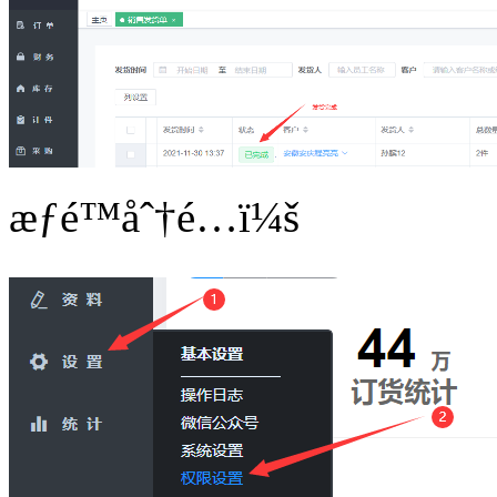
æƒé™åˆ†é…ï¼š