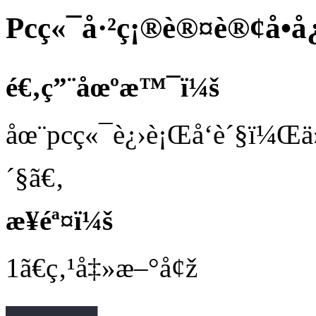
Pcç«¯å·²ç¡®è®¤è®¢å•å¿«
é€‚ç”¨åœºæ™¯ï¼š
åœ¨pcç«¯è¿›è¡Œå‘è´§ï¼Œ
´§ã€‚
æ­¥éª¤ï¼š
1
ã€ç‚¹å‡»æ–°å¢ž