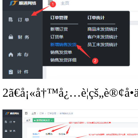
2
ã€å¡«å†™å¿…è¦çš„è®¢å