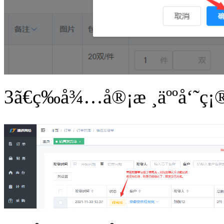
3
ã€ç­‰å¾…å®¡æ ¸äººå‘˜ç